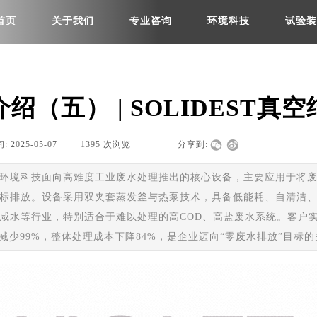
首页
关于我们
专业咨询
环境科技
试验装
绍（五） | SOLIDEST真
间:
2025-05-07
|
1395
次浏览
|
|
分享到:
是亚沙环境科技面向高难度工业废水处理推出的核心设备，主要应用于将
标排放。设备采用双夹套蒸发釜与热泵技术，具备低能耗、自清洁
水等行业，特别适合于难以处理的高COD、高盐废水系统。客户实际应
减少99%，整体处理成本下降84%，是企业迈向“零废水排放”目标